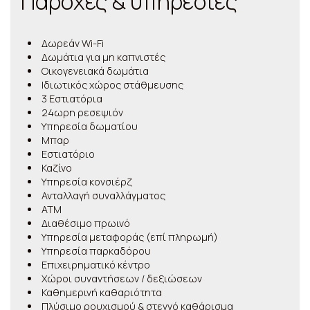
Παροχές & υπηρεσίες
Δωρεάν Wi-Fi
Δωμάτια για μη καπνιστές
Οικογενειακά δωμάτια
Ιδιωτικός χώρος στάθμευσης
3 Εστιατόρια
24ωρη ρεσεψιόν
Υπηρεσία δωματίου
Μπαρ
Εστιατόριο
Καζίνο
Υπηρεσία κονσιέρζ
Ανταλλαγή συναλλάγματος
ATM
Διαθέσιμο πρωινό
Υπηρεσία μεταφοράς (επί πληρωμή)
Υπηρεσία παρκαδόρου
Επιχειρηματικό κέντρο
Χώροι συναντήσεων / δεξιώσεων
Καθημερινή καθαριότητα
Πλύσιμο ρουχισμού & στεγνό καθάρισμα