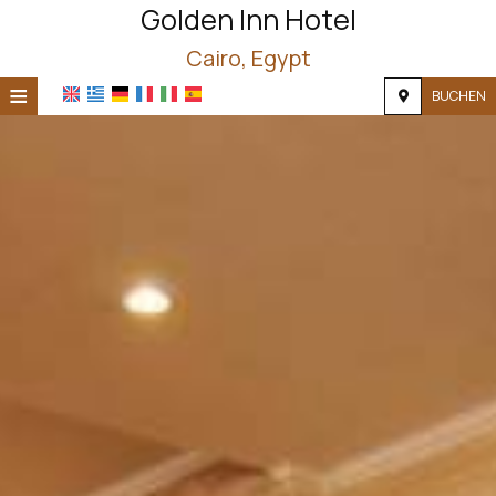
Golden Inn Hotel
Cairo, Egypt
≡
BUCHEN
STARTSEITE
STANDORT
UNTERKUNFT
EINRICHTUNGEN
FOTOS