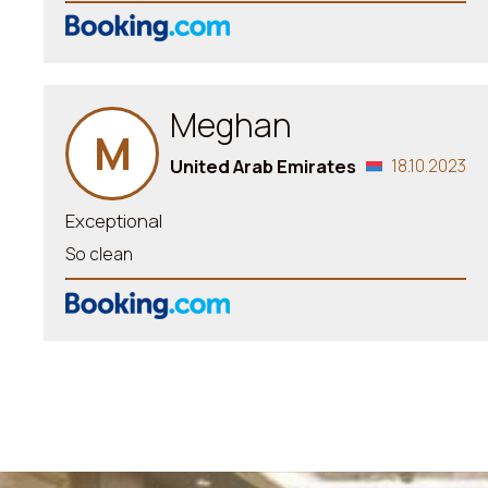
Meghan
M
United Arab Emirates
18.10.2023
Exceptional
So clean