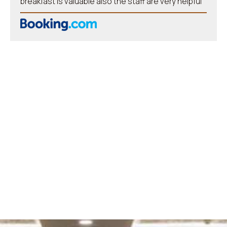
breakfast is valuable also the staff are very helpful