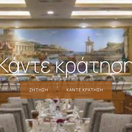
Κάντε κράτησ
ΖΉΤΗΣΗ
ΚΆΝΤΕ ΚΡΆΤΗΣΗ