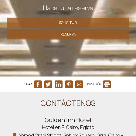
Hacer una reserva
SOLICITUD
RESERVA
SHARE
IMPRESIÓN
CONTÁCTENOS
Golden Inn Hotel
Hotel en El Cairo, Egipto
Ahmed Orabi Street, Sphinx Square, Giza, Cairo -